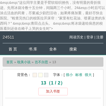
&esp;&esp;“这位同学主要是手臂软组织挫伤，没有明显的骨折痕
迹。先用冰袋冷敷十五分钟，间隔两三个小时。24&esp;小时后可以
涂点活血的药膏，尽量减少剧烈活动，如果疼痛加重，最好尽快去
医院。”检查完伤口的校医拉开床帘：“家里有红花油、喷雾这类的东
西吗？” &esp;&esp;青田点点头。 &esp;&esp;将冰袋递给病患的校
医看到还坐在椅子上哭的女生时">
24511
阅读历史
|
登录
|
注册
首 页
书 库
全本
搜索
首页
耽美小说
岂不尔思
13
背景色：
字体：
[
很小
标准
很大
]
13（1 / 2）
加入书签