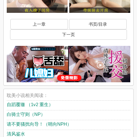
上一章
书页/目录
下一页
耽美小说相关阅读：
自蹈覆辙 （1v2 重生）
白骑士守则（NP）
请不要骚扰向导！（哨向NPH）
清风鉴水