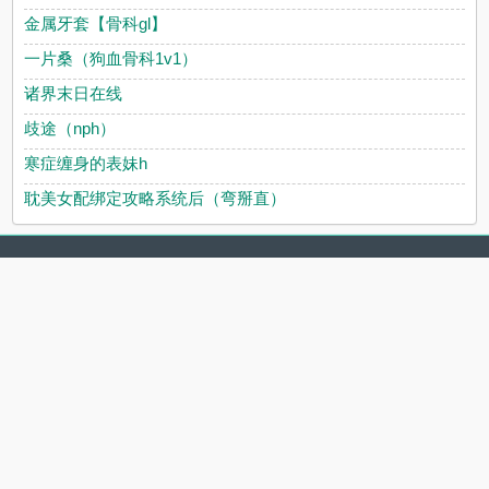
金属牙套【骨科gl】
一片桑（狗血骨科1v1）
诸界末日在线
歧途（nph）
寒症缠身的表妹h
耽美女配绑定攻略系统后（弯掰直）