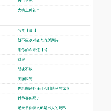
再也不见
大晚上种花？
假货【微h】
就不应该对变态有所期待
用你的命来还【h】
豺狼
阴魂不散
美丽囚笼
你给翻译翻译什么叫踏马的惊喜
我恭喜你死了
老天爷你特么就是男人的鸡巴