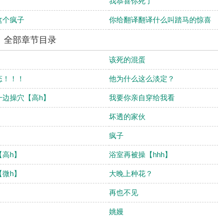
我恭喜你死了
这个疯子
你给翻译翻译什么叫踏马的惊喜
】》全部章节目录
该死的混蛋
态！！！
他为什么这么淡定？
一边操穴【高h】
我要你亲自穿给我看
坏透的家伙
疯子
【高h】
浴室再被操【hhh】
【微h】
大晚上种花？
再也不见
姚嫚