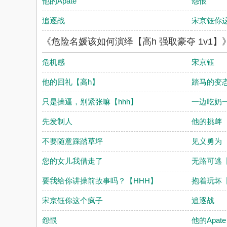
他的Apate
怨恨
追逐战
宋京钰你
《危险名媛该如何演绎【高h 强取豪夺 1v1
危机感
宋京钰
他的回礼【高h】
踏马的变
只是操逼，别紧张嘛【hhh】
一边吃奶
先发制人
他的挑衅
不要随意踩踏草坪
见义勇为
您的女儿我借走了
无路可逃
要我给你讲操前故事吗？【HHH】
抱着玩坏
宋京钰你这个疯子
追逐战
怨恨
他的Apate