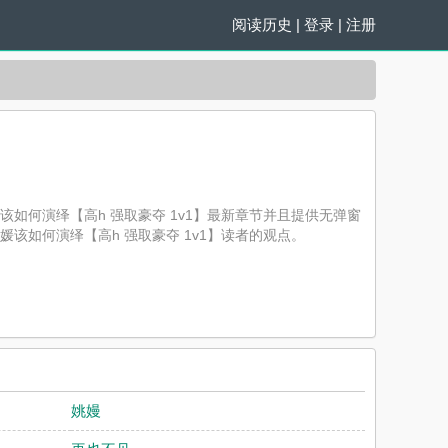
阅读历史
|
登录
|
注册
该如何演绎【高h 强取豪夺 1v1】最新章节并且提供无弹窗
媛该如何演绎【高h 强取豪夺 1v1】读者的观点。
姚嫚