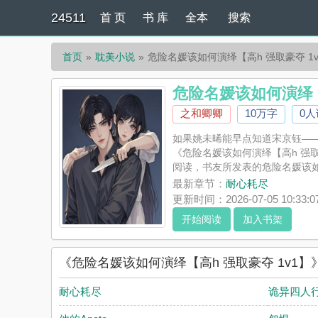
24511
首 页
书 库
全本
搜索
首页
耽美小说
危险名媛该如何演绎【高h 强取豪夺 1v
危险名媛该如何演绎【
之和卿卿
10万字
0
如果姚未晞能早点知道宋京钰——之
《危险名媛该如何演绎【高h 强取
阅读，书友所发表的危险名媛该如何
最新章节：
耐心耗尽
更新时间：2026-07-05 10:33:0
开始阅读
加入书架
《危险名媛该如何演绎【高h 强取豪夺 1v1
耐心耗尽
诡异四人