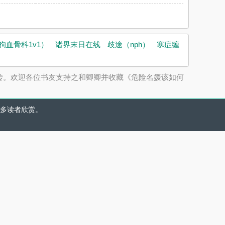
狗血骨科1v1）
诸界末日在线
歧途（nph）
寒症缠
行宣传。欢迎各位书友支持之和卿卿并收藏《危险名媛该如何
多读者欣赏。