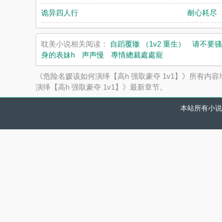
诡异四人行
耐心耗尽
耽美小说相关阅读：
自蹈覆辙 （1v2 重生）
请不要骚
身的表妹h
声声慢
專情總裁處處寵
《危险名媛该如何演绎【高h 强取豪夺 1v1】》所有
演绎【高h 强取豪夺 1v1】》最新章节。
本站所有小说