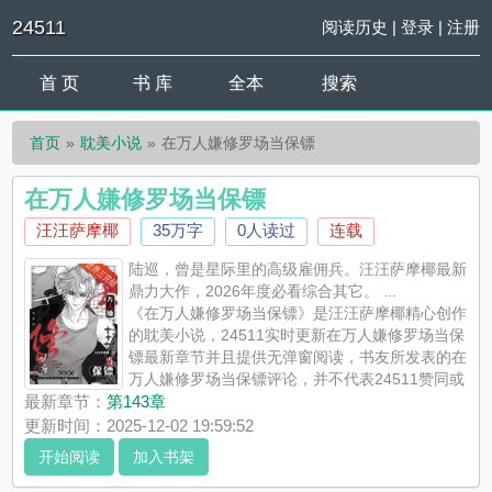
24511
阅读历史
|
登录
|
注册
首 页
书 库
全本
搜索
首页
耽美小说
在万人嫌修罗场当保镖
在万人嫌修罗场当保镖
汪汪萨摩椰
35万字
0人读过
连载
陆巡，曾是星际里的高级雇佣兵。汪汪萨摩椰最新
鼎力大作，2026年度必看综合其它。 ...
《在万人嫌修罗场当保镖》是汪汪萨摩椰精心创作
的耽美小说，24511实时更新在万人嫌修罗场当保
镖最新章节并且提供无弹窗阅读，书友所发表的在
万人嫌修罗场当保镖评论，并不代表24511赞同或
者支持在万人嫌修罗场当保镖读者的观点。
最新章节：
第143章
更新时间：2025-12-02 19:59:52
开始阅读
加入书架