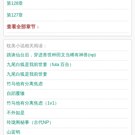
第128章
第127章
查看全部章节 ↓
耽美小说相关阅读：
跳诛仙台后，穿进兽世种田文当稀有神兽(np)
九尾白狐是我前世妻（futa 百合）
九尾白狐是我前世妻
竹马他有分离焦虑
自蹈覆辙
竹马他有分离焦虑（1v1）
不外如是
玲珑阁秘事（古代NP）
山蓝鸲