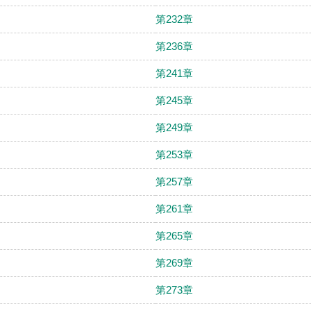
第232章
第236章
第241章
第245章
第249章
第253章
第257章
第261章
第265章
第269章
第273章