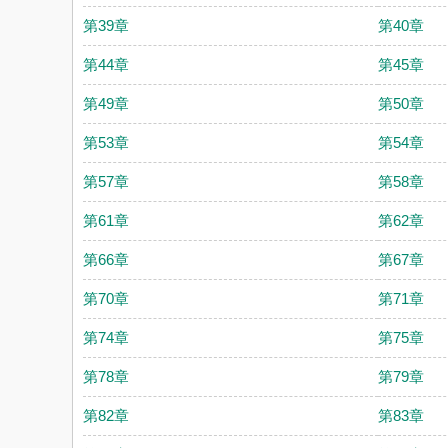
第39章
第40章
第44章
第45章
第49章
第50章
第53章
第54章
第57章
第58章
第61章
第62章
第66章
第67章
第70章
第71章
第74章
第75章
第78章
第79章
第82章
第83章