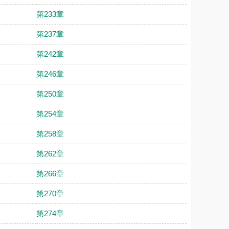
第233章
第237章
第242章
第246章
第250章
第254章
第258章
第262章
第266章
第270章
第274章