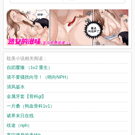
耽美小说相关阅读：
自蹈覆辙 （1v2 重生）
请不要骚扰向导！（哨向NPH）
清风鉴水
金属牙套【骨科gl】
一片桑（狗血骨科1v1）
诸界末日在线
歧途（nph）
寒症缠身的表妹h