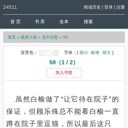
24511
阅读历史
|
登录
|
注册
首 页
书 库
全本
搜索
首页
耽美小说
岂不尔思
59
背景色：
字体：
[
很小
标准
很大
]
59（1 / 2）
加入书签
虽然白榆做了“让它待在院子”的
保证，但顾乐殊总不能看白榆一直
蹲在院子里逗猫，所以最后这只