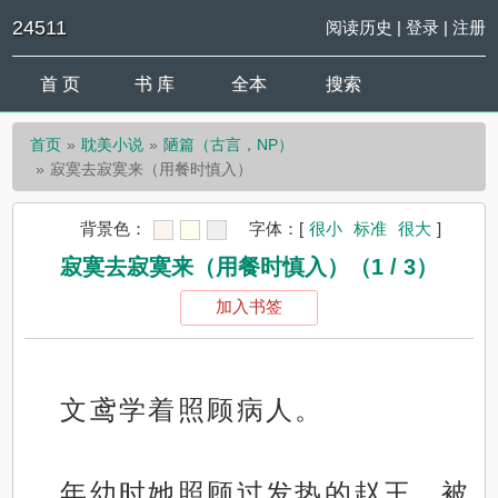
24511
阅读历史
|
登录
|
注册
首 页
书 库
全本
搜索
首页
耽美小说
陋篇（古言，NP）
寂寞去寂寞来（用餐时慎入）
背景色：
字体：
[
很小
标准
很大
]
寂寞去寂寞来（用餐时慎入）（1 / 3）
加入书签
文鸢学着照顾病人。
年幼时她照顾过发热的赵王，被