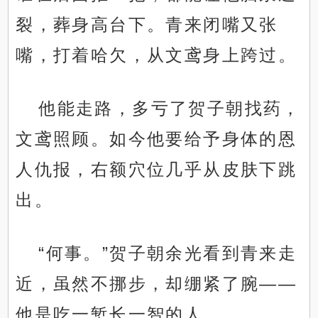
裂，葬身高台下。青来闭嘴又张
嘴，打着哈欠，从文鸢身上跨过。
他能走路，多亏了贺子朝找药，
文鸢照顾。如今他要给予身体的恩
人仇报，右额穴位几乎从皮肤下跳
出。
“何事。”贺子朝余光看到青来走
近，虽然不挪步，却绷紧了腕——
他是吃一堑长一智的人。