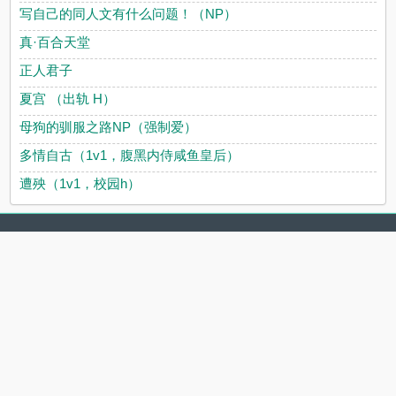
写自己的同人文有什么问题！（NP）
真·百合天堂
正人君子
夏宫 （出轨 H）
母狗的驯服之路NP（强制爱）
多情自古（1v1，腹黑内侍咸鱼皇后）
遭殃（1v1，校园h）