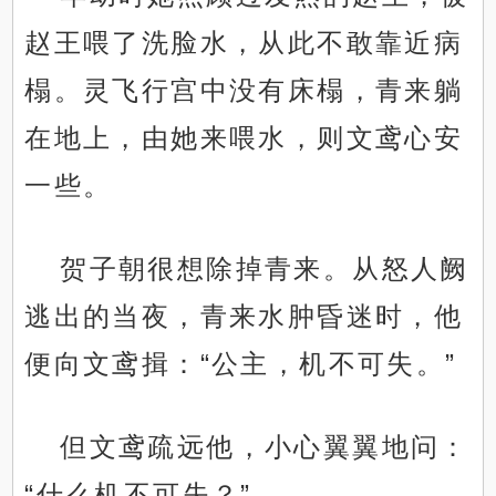
赵王喂了洗脸水，从此不敢靠近病
榻。灵飞行宫中没有床榻，青来躺
在地上，由她来喂水，则文鸢心安
一些。
贺子朝很想除掉青来。从怒人阙
逃出的当夜，青来水肿昏迷时，他
便向文鸢揖：“公主，机不可失。”
但文鸢疏远他，小心翼翼地问：
“什么机不可失？”