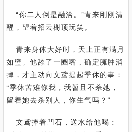
“你二人倒是融洽。”青来刚刚清
醒，望着招云榭顶玩笑。
青来身体大好时，天上正有满月
如璧。他舔了一圈嘴，确定臃肿消
掉，才主动向文鸢提起季休的事：
“季休苦难你我，我暂且不杀她，
留着她去杀别人，你生气吗？”
文鸢捧着凹石，送水给他喝：