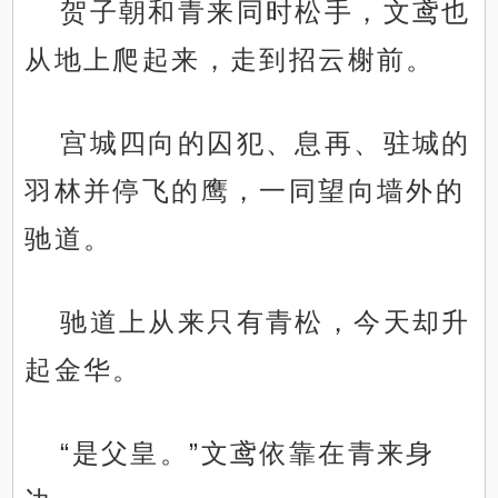
贺子朝和青来同时松手，文鸢也
从地上爬起来，走到招云榭前。
宫城四向的囚犯、息再、驻城的
羽林并停飞的鹰，一同望向墙外的
驰道。
驰道上从来只有青松，今天却升
起金华。
“是父皇。”文鸢依靠在青来身