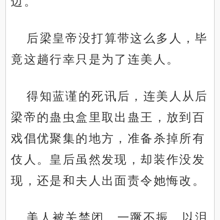
边。
后梁皇帝没打算带这么多人，毕
竟这趟行幸只是为了连美人。
得知蓝谨的死讯后，连美人从后
梁帝的蛊虫盒里取出蛊王，放到百
戏倡优聚集的地方，准备杀掉所有
伎人。皇后虽然发现，却装作没发
现，还是和夫人出面责令她悔改。
美人被关禁闭，一蹶不振，以泪