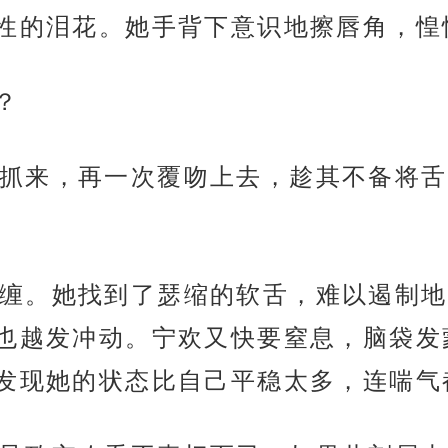
性的泪花。她手背下意识地擦唇角，惶
？
抓来，再一次覆吻上去，趁其不备将舌
缠。她找到了瑟缩的软舌，难以遏制地
也越发冲动。宁欢又快要窒息，脑袋发
发现她的状态比自己平稳太多，连喘气