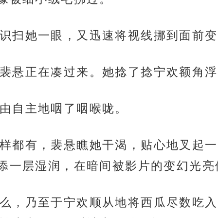
识扫她一眼，又迅速将视线挪到面前变
裴悬正在凑过来。她捻了捻宁欢额角浮
由自主地咽了咽喉咙。
样都有，裴悬瞧她干渴，贴心地叉起一
添一层湿润，在暗间被影片的变幻光亮
么，乃至于宁欢顺从地将西瓜尽数吃入