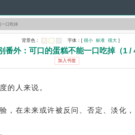
能一口吃掉
背景色：
字体：
[
很小
标准
很大
]
别番外：可口的蛋糕不能一口吃掉（1 / 
加入书签
度的人来说。
验，在未来或许被反问、否定、淡化，
。