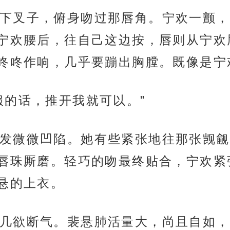
下叉子，俯身吻过那唇角。宁欢一颤，
宁欢腰后，往自己这边按，唇则从宁欢
咚咚作响，几乎要蹦出胸膛。既像是宁
服的话，推开我就可以。”
发微微凹陷。她有些紧张地往那张觊觎
唇珠厮磨。轻巧的吻最终贴合，宁欢紧
悬的上衣。
几欲断气。裴悬肺活量大，尚且自如，