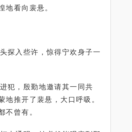
惶地看向裴悬。
头探入些许，惊得宁欢身子一
进犯，殷勤地邀请其一同共
蒙地推开了裴悬，大口呼吸。
都不曾有。