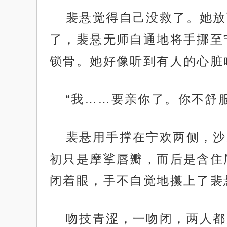
裴悬觉得自己没救了。她放
了，裴悬无师自通地将手挪至
锁骨。她好像听到有人的心脏
“我……要亲你了。你不舒
裴悬用手撑在宁欢两侧，沙
初只是摩挲唇瓣，而后是含住
闭着眼，手不自觉地攥上了裴
吻技青涩，一吻闭，两人都