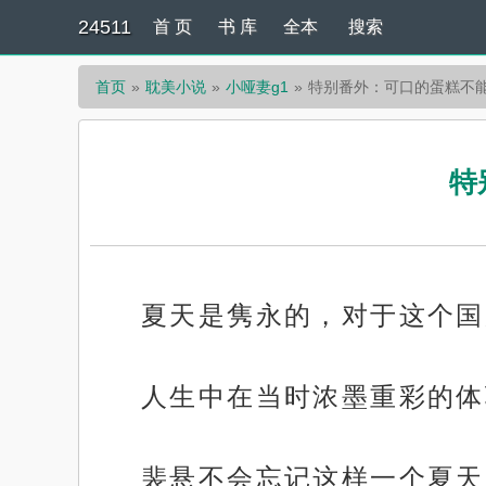
24511
首 页
书 库
全本
搜索
首页
耽美小说
小哑妻g1
特别番外：可口的蛋糕不
特
夏天是隽永的，对于这个国
人生中在当时浓墨重彩的体
裴悬不会忘记这样一个夏天