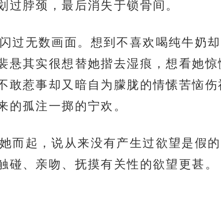
划过脖颈，最后消失于锁骨间。
闪过无数画面。想到不喜欢喝纯牛奶却
裴悬其实很想替她揩去湿痕，想看她惊
不敢惹事却又暗自为朦胧的情愫苦恼伤
来的孤注一掷的宁欢。
她而起，说从来没有产生过欲望是假的
触碰、亲吻、抚摸有关性的欲望更甚。