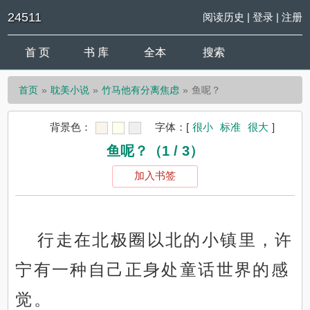
24511
阅读历史
|
登录
|
注册
首 页
书 库
全本
搜索
首页
耽美小说
竹马他有分离焦虑
鱼呢？
背景色：
字体：
[
很小
标准
很大
]
鱼呢？（1 / 3）
加入书签
行走在北极圈以北的小镇里，许
宁有一种自己正身处童话世界的感
觉。