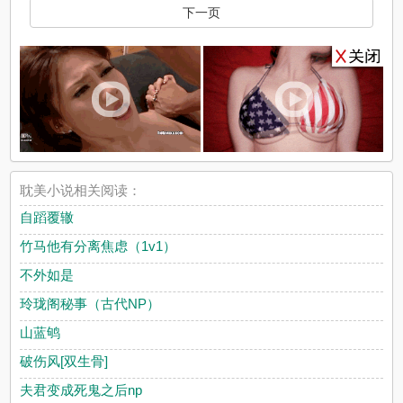
下一页
耽美小说相关阅读：
自蹈覆辙
竹马他有分离焦虑（1v1）
不外如是
玲珑阁秘事（古代NP）
山蓝鸲
破伤风[双生骨]
夫君变成死鬼之后np