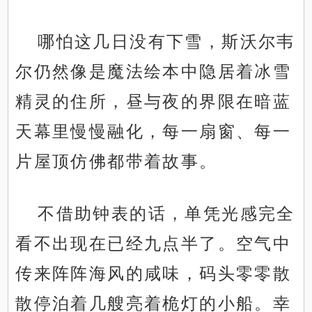
哪怕这几日没有下雪，斯沃尔韦
尔仍然像是魔法绘本中隐居着冰雪
精灵的住所，昼与夜的界限在暗蓝
天幕里慢慢融化，每一扇窗、每一
片屋顶仿佛都带着故事。
不借助钟表的话，单凭光感完全
看不出现在已经九点半了。空气中
传来阵阵海风的咸味，码头零零散
散停泊着几艘亮着桅灯的小船。幸