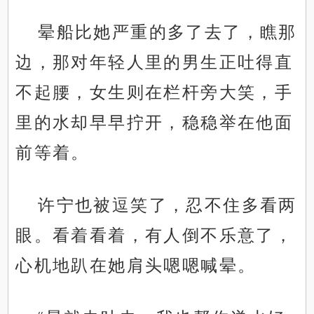
晕船比她严重的多了去了，瞧那
边，那对年轻人里的男生正吐得直
不起腰，女生则在栏杆旁大笑，手
里的水却早早拧开，稳稳举在他面
前等着。
许宁也被逗笑了，忍不住多看两
眼。看着看着，有人倒不乐意了，
心机地趴在她肩头嗯嗯喊晕。