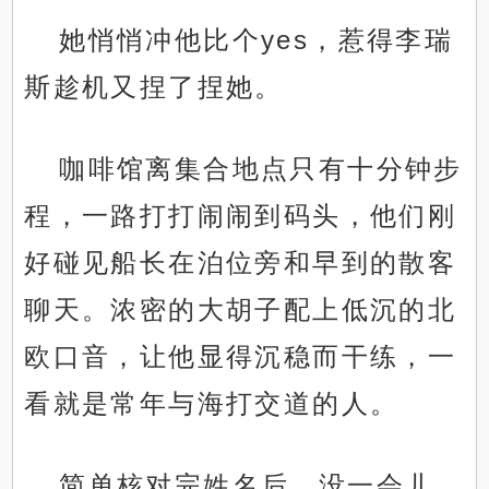
她悄悄冲他比个yes，惹得李瑞
斯趁机又捏了捏她。
咖啡馆离集合地点只有十分钟步
程，一路打打闹闹到码头，他们刚
好碰见船长在泊位旁和早到的散客
聊天。浓密的大胡子配上低沉的北
欧口音，让他显得沉稳而干练，一
看就是常年与海打交道的人。
简单核对完姓名后，没一会儿，