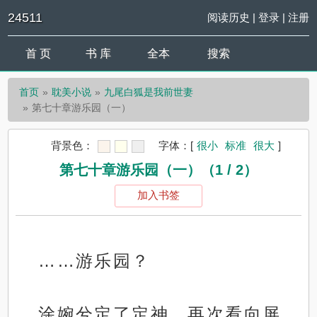
24511
阅读历史
|
登录
|
注册
首 页
书 库
全本
搜索
首页
耽美小说
九尾白狐是我前世妻
第七十章游乐园（一）
背景色：
字体：
[
很小
标准
很大
]
第七十章游乐园（一）（1 / 2）
加入书签
……游乐园？
涂婉兮定了定神，再次看向屏