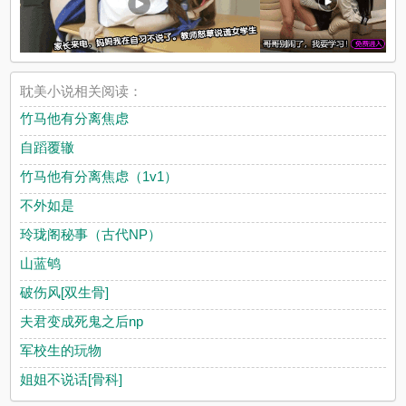
耽美小说相关阅读：
竹马他有分离焦虑
自蹈覆辙
竹马他有分离焦虑（1v1）
不外如是
玲珑阁秘事（古代NP）
山蓝鸲
破伤风[双生骨]
夫君变成死鬼之后np
军校生的玩物
姐姐不说话[骨科]