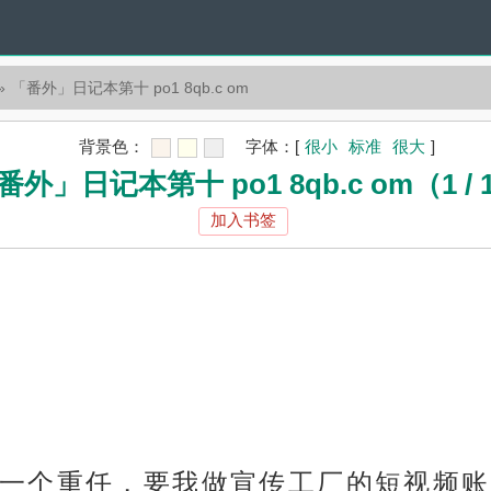
「番外」日记本第十 po1 8qb.c om
背景色：
字体：
[
很小
标准
很大
]
番外」日记本第十 po1 8qb.c om（1 / 
加入书签
一个重任，要我做宣传工厂的短视频账