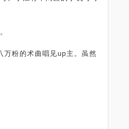
。
八万粉的术曲唱见up主。虽然