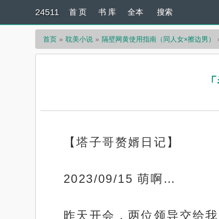
24511
首 页
书 库
全本
搜索
首页
耽美小说
隔壁网黄使用指南（同人女×擦边男）
「
【塔子哥赘婿日记】
2023/09/15 萌啊…
昨天开会，两位领导交给我