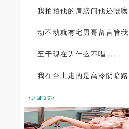
我拍拍他的肩膀问他还嚷嚷
动不动就有宅男哥留言管我
至于现在为什么不唱……
我在台上走的是高冷阴暗路
↑返回顶部↑