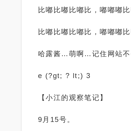
比嘟比嘟比嘟比，嘟嘟嘟比
比嘟比嘟比嘟比，嘟嘟嘟比
哈露酱…萌啊…记住网站不丢失
e (?gt; ? lt;) 3
【小江的观察笔记】
9月15号。