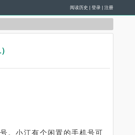
阅读历史
|
登录
|
注册
1）
号。小江有个闲置的手机号可