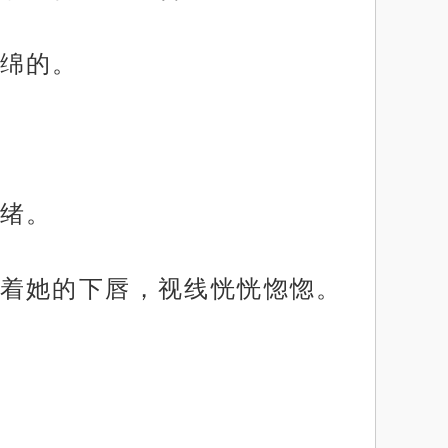
绵的。
绪。
着她的下唇，视线恍恍惚惚。