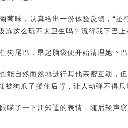
葡萄味，认真给出一份体验反馈，“还
吸冻这么玩不太卫生吗？流得我下巴上
住狗尾巴，昂起脑袋便开始清理她下巴
也能自然而然地进行其他亲密互动，但
却被狗爪子搂住后背，让人动弹不得只
眼瞄了一下江知遥的表情，随后轻声窃