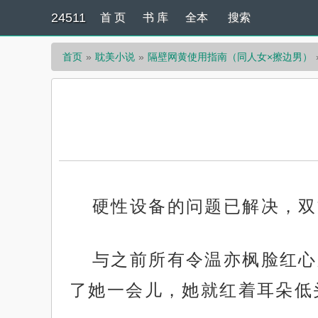
24511
首 页
书 库
全本
搜索
首页
耽美小说
隔壁网黄使用指南（同人女×擦边男）
硬性设备的问题已解决，双
与之前所有令温亦枫脸红心
了她一会儿，她就红着耳朵低