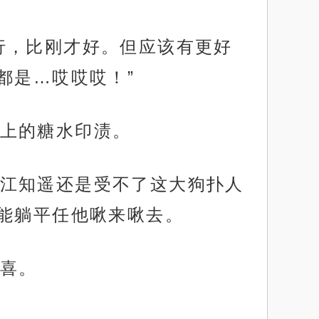
行，比刚才好。但应该有更好
都是…哎哎哎！”
上的糖水印渍。
江知遥还是受不了这大狗扑人
能躺平任他啾来啾去。
喜。