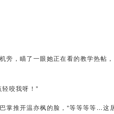
机旁，瞄了一眼她正在看的教学热帖，
点轻咬我呀！”
巴掌推开温亦枫的脸，“等等等等…这