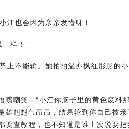
小江也会因为亲亲发懵呀！
鼠一样！”
势上不能输。她拍拍温亦枫红彤彤的小
手捂嘴嘲笑，“小江你脑子里的黄色废料
是雄赳赳气昂昂，结果轮到你自己被亲
都要查教程，也不知道是谁上次说要把