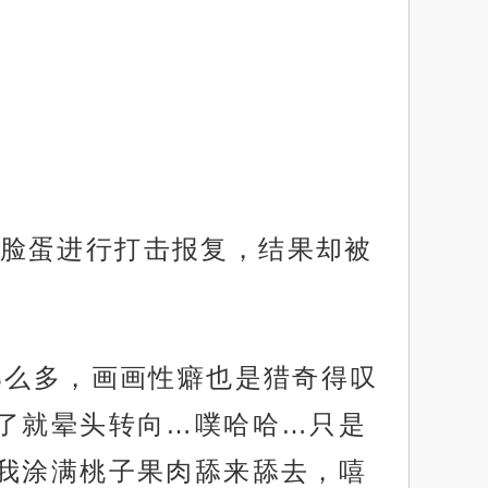
脸蛋进行打击报复，结果却被
那么多，画画性癖也是猎奇得叹
了就晕头转向…噗哈哈…只是
我涂满桃子果肉舔来舔去，嘻