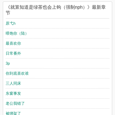
《就算知道是绿茶也会上钩（强制nph）》最新章
节
原弋h
喂饱你（陆）
最喜欢你
日常番外
3p
你到底喜欢谁
三人同床
东窗事发
老公我错了
被绑架了