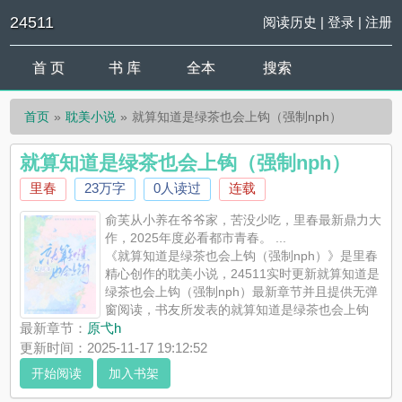
24511
阅读历史
|
登录
|
注册
首 页
书 库
全本
搜索
首页
耽美小说
就算知道是绿茶也会上钩（强制nph）
就算知道是绿茶也会上钩（强制nph）
里春
23万字
0人读过
连载
俞芙从小养在爷爷家，苦没少吃，里春最新鼎力大
作，2025年度必看都市青春。 ...
《就算知道是绿茶也会上钩（强制nph）》是里春
精心创作的耽美小说，24511实时更新就算知道是
绿茶也会上钩（强制nph）最新章节并且提供无弹
窗阅读，书友所发表的就算知道是绿茶也会上钩
（强制nph）评论，并不代表24511赞同或者支持就算知道是绿茶
最新章节：
原弋h
也会上钩（强制nph）读者的观点。
更新时间：2025-11-17 19:12:52
开始阅读
加入书架