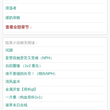
浪荡者
揉奶亲吻
查看全部章节 ↓
耽美小说相关阅读：
试婚
姜赞容她受苦又受难（NPH）
自蹈覆辙 （1v2 重生）
请不要骚扰向导！（哨向NPH）
清风鉴水
金属牙套【骨科gl】
一片桑（狗血骨科1v1）
诸界末日在线